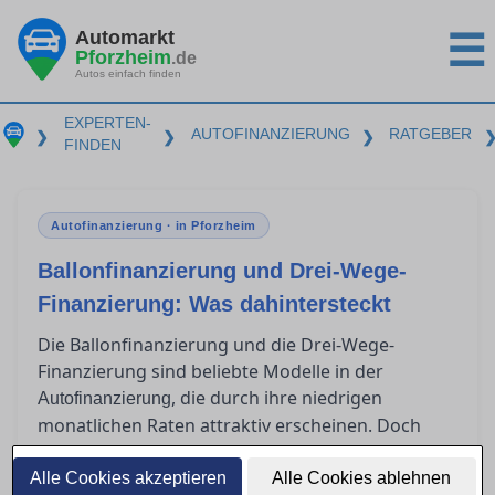
Automarkt
☰
Pforzheim
.de
Autos einfach finden
EXPERTEN-
AUTOFINANZIERUNG
RATGEBER
❯
❯
❯
FINDEN
Autofinanzierung · in Pforzheim
Ballonfinanzierung und Drei-Wege-
Finanzierung: Was dahintersteckt
Die Ballonfinanzierung und die Drei-Wege-
Finanzierung sind beliebte Modelle in der
, die durch ihre niedrigen
Autofinanzierung
monatlichen Raten attraktiv erscheinen. Doch
was passiert am Ende der Laufzeit? Für wen sind
diese Modelle geeignet, und welche Risiken
Alle Cookies akzeptieren
Alle Cookies ablehnen