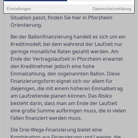
sollten Sie beachten? Wenn Sie sich fragen,
Einstellungen
Datenschutzerklärung
welches Finanzierungsmodell am besten zu Ihrer
Situation passt, finden Sie hier in Pforzheim
Orientierung.
Bei der Ballonfinanzierung handelt es sich um ein
Kreditmodell, bei dem während der Laufzeit nur
geringe monatliche Raten gezahlt werden. Am
Ende der Vertragslaufzeit in Pforzheim erwartet
den Kreditnehmer jedoch eine hohe
Einmalzahlung, den sogenannten Ballon. Diese
Finanzierungsform eignet sich vor allem für
diejenigen, die mit einem höheren Einmalbetrag
am Laufzeitende planen können. Das Risiko
besteht darin, dass man am Ende der Laufzeit
eine große Summe aufbringen muss, die in vielen
Fällen finanziert werden muss.
Die Drei-Wege-Finanzierung bietet eine
Kombination aus Finanzierung und
, die
Leasing