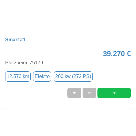
Smart #1
39.270 €
Pforzheim, 75179
12.573 km
Elektro
200 kw (272 PS)
➜
★
➦