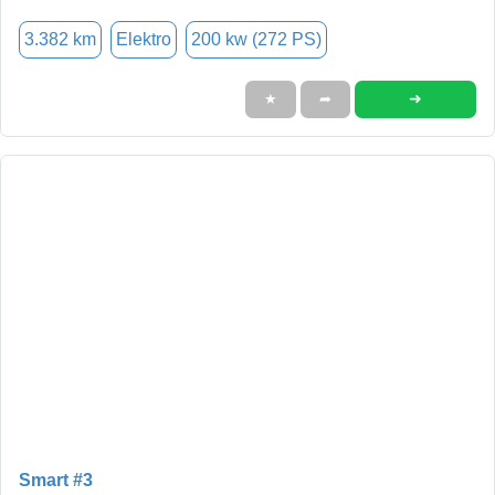
3.382 km
Elektro
200 kw (272 PS)
➜
★
➦
Smart #3