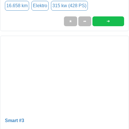
16.658 km
Elektro
315 kw (428 PS)
➜
★
➦
Smart #3