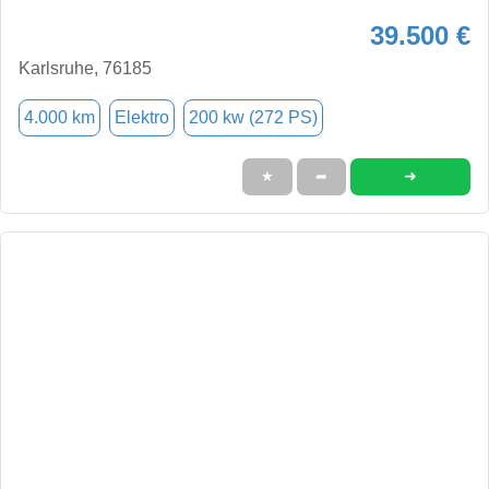
39.500 €
Karlsruhe, 76185
4.000 km
Elektro
200 kw (272 PS)
➜
★
➦