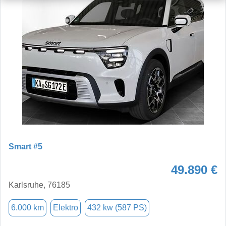
Smart #5
49.890 €
Karlsruhe, 76185
6.000 km
Elektro
432 kw (587 PS)