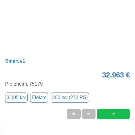
Smart #1
32.963 €
Pforzheim, 75179
3.005 km
Elektro
200 kw (272 PS)
➜
★
➦