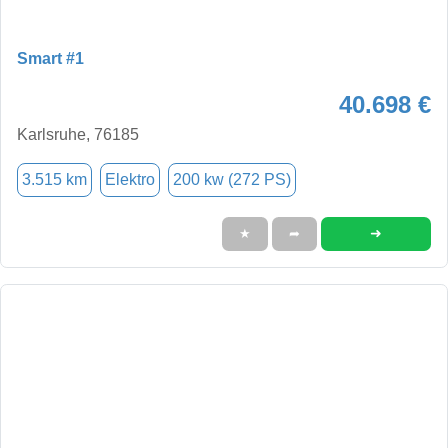
Smart #1
40.698 €
Karlsruhe, 76185
3.515 km
Elektro
200 kw (272 PS)
➜
★
➦