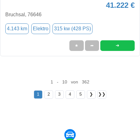
41.222 €
Bruchsal, 76646
4.143 km
Elektro
315 kw (428 PS)
➜
★
➦
1 - 10 von 362
1
2
3
4
5
❯
❯❯