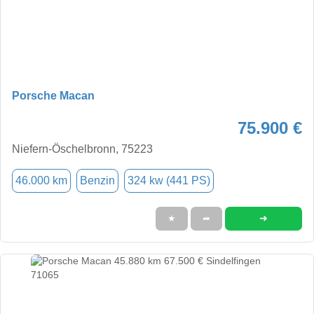
Porsche Macan
75.900 €
Niefern-Öschelbronn, 75223
46.000 km
Benzin
324 kw (441 PS)
➜
★
➦