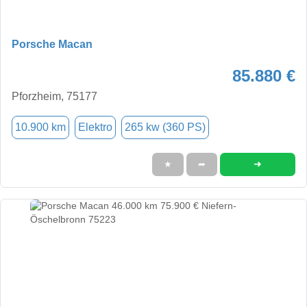
Porsche Macan
85.880 €
Pforzheim, 75177
10.900 km
Elektro
265 kw (360 PS)
➜
★
➦