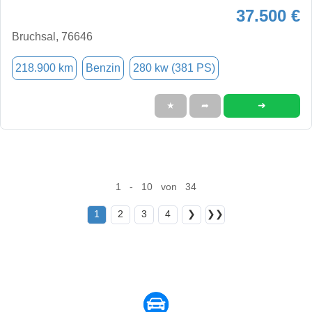
37.500 €
Bruchsal, 76646
218.900 km
Benzin
280 kw (381 PS)
➜
★
➦
1 - 10 von 34
1
2
3
4
❯
❯❯