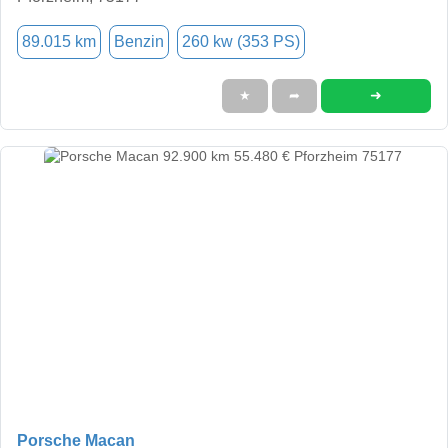
89.015 km
Benzin
260 kw (353 PS)
➜
★
➦
Porsche Macan