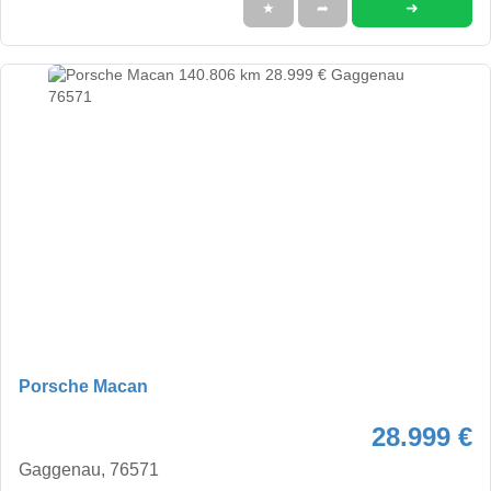
➜
★
➦
Porsche Macan
28.999 €
Gaggenau, 76571