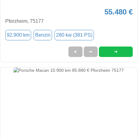
55.480 €
Pforzheim, 75177
92.900 km
Benzin
280 kw (381 PS)
➜
★
➦