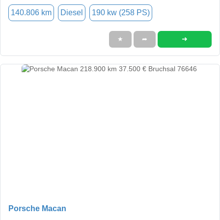
140.806 km
Diesel
190 kw (258 PS)
➜
★
➦
Porsche Macan