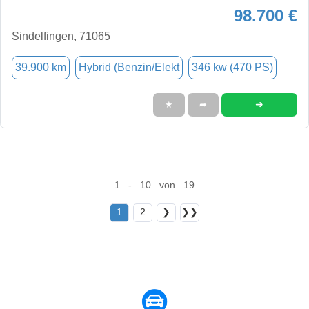
98.700 €
Sindelfingen, 71065
39.900 km
Hybrid (Benzin/Elekt
346 kw (470 PS)
➜
★
➦
1 - 10 von 19
1
2
❯
❯❯