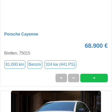
Porsche Cayenne
68.900 €
Bretten, 75015
81.000 km
Benzin
324 kw (441 PS)
➜
★
➦