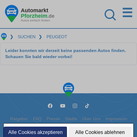
☰
Automarkt
Pforzheim
.de
Autos einfach finden
❯
SUCHEN
❯
PEUGEOT
Leider konnten wir derzeit keine passenden Autos finden.
Schauen Sie bald wieder vorbei!
Ratgeber
FAQ
Presse
Städte
Über Uns
Impressum
Datenschutz
Cookies
Alle Cookies akzeptieren
Alle Cookies ablehnen