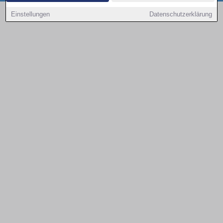
Copyright © 2000 - 2026 | 1A Infosysteme GmbH | Content by: 1a-sites-autos
Einstellungen
Datenschutzerklärung
08.08.2026