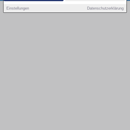
Copyright © 2000 - 2026 | 1A Infosysteme GmbH | Content by: 1a-sites-autos
Einstellungen
Datenschutzerklärung
08.08.2026