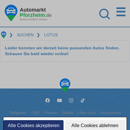
☰
Automarkt
Pforzheim
.de
Autos einfach finden
❯
SUCHEN
❯
LOTUS
Leider konnten wir derzeit keine passenden Autos finden.
Schauen Sie bald wieder vorbei!
Ratgeber
FAQ
Presse
Städte
Über Uns
Impressum
Datenschutz
Cookies
Alle Cookies akzeptieren
Alle Cookies ablehnen