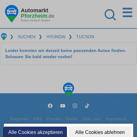
☰
Automarkt
Pforzheim
.de
Autos einfach finden
❯
SUCHEN
❯
HYUNDAI
❯
TUCSON
Leider konnten wir derzeit keine passenden Autos finden.
Schauen Sie bald wieder vorbei!
Ratgeber
FAQ
Presse
Städte
Über Uns
Impressum
Datenschutz
Cookies
Alle Cookies akzeptieren
Alle Cookies ablehnen