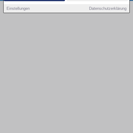
Copyright © 2000 - 2026 | 1A Infosysteme GmbH | Content by: 1a-sites-autos
Einstellungen
Datenschutzerklärung
08.08.2026