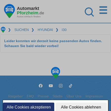
☰
Automarkt
Pforzheim
.de
Autos einfach finden
❯
SUCHEN
❯
HYUNDAI
❯
I30
Leider konnten wir derzeit keine passenden Autos finden.
Schauen Sie bald wieder vorbei!
Ratgeber
FAQ
Presse
Städte
Über Uns
Impressum
Datenschutz
Cookies
Alle Cookies akzeptieren
Alle Cookies ablehnen