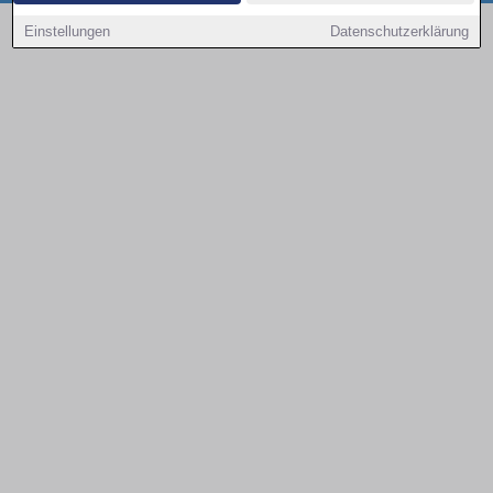
Copyright © 2000 - 2026 | 1A Infosysteme GmbH | Content by: 1a-sites-autos
Einstellungen
Datenschutzerklärung
08.08.2026