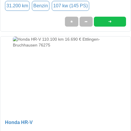
31.200 km
Benzin
107 kw (145 PS)
➜
★
➦
Honda HR-V