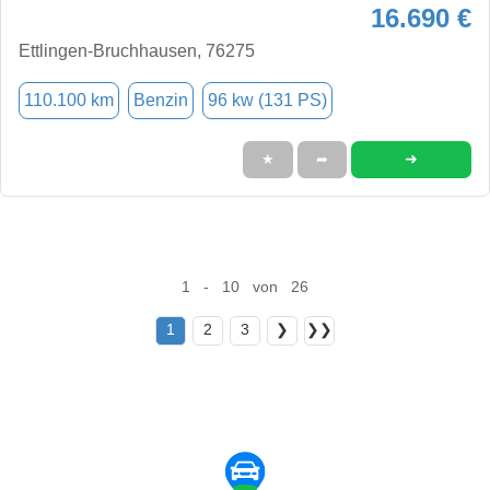
16.690 €
Ettlingen-Bruchhausen, 76275
110.100 km
Benzin
96 kw (131 PS)
➜
★
➦
1 - 10 von 26
1
2
3
❯
❯❯