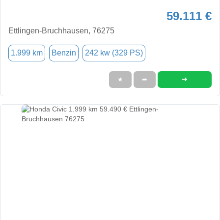
59.111 €
Ettlingen-Bruchhausen, 76275
1.999 km
Benzin
242 kw (329 PS)
➜
★
➦