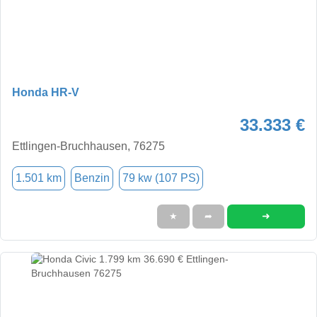
Honda HR-V
33.333 €
Ettlingen-Bruchhausen, 76275
1.501 km
Benzin
79 kw (107 PS)
➜
★
➦