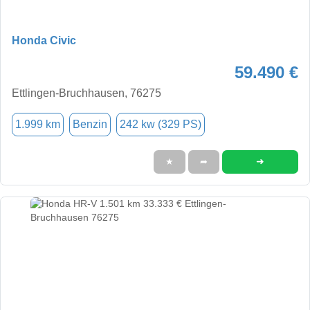
Honda Civic
59.490 €
Ettlingen-Bruchhausen, 76275
1.999 km
Benzin
242 kw (329 PS)
➜
★
➦