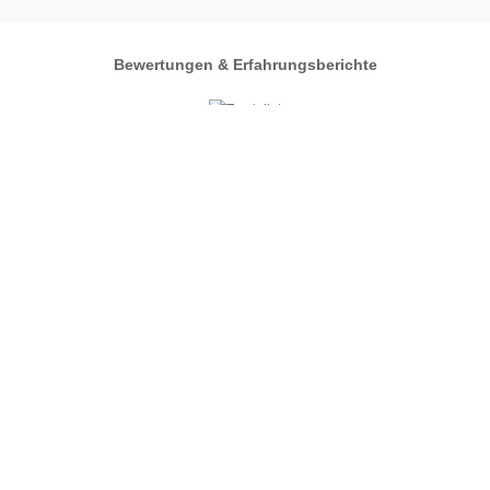
Bewertungen & Erfahrungsberichte
Autos-im-Umkreis.de
Zentrales Regionalportal
Automarkt
Pforzheim
Ratgeber
FAQ
Presse
Städte
Über Uns
Impressum