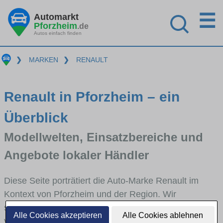
☰
Automarkt
Pforzheim
.de
Autos einfach finden
❯
MARKEN
❯
RENAULT
Renault in Pforzheim – ein
Überblick
Modellwelten, Einsatzbereiche und
Angebote lokaler Händler
Diese Seite porträtiert die Auto-Marke Renault im
Kontext von Pforzheim und der Region. Wir
skizzieren, in welchen Fahrzeugklassen Renault stark
Alle Cookies akzeptieren
Alle Cookies ablehnen
vertreten ist, welche Modellreihen häufig im Stadt-