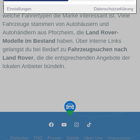
Stadt- und Umlandverkehr zu sehen sind und für
Einstellungen
Datenschutzerklärung
welche Fahrertypen die Marke interessant ist. Viele
Fahrzeuge stammen von Autohäusern und
Autohändlern aus Pforzheim, die
Land Rover-
Modelle im Bestand
haben. Über interne Links
gelangst du bei Bedarf zu
Fahrzeugsuchen nach
Land Rover
, die die entsprechenden Angebote der
lokalen Anbieter bündeln.
Ratgeber
FAQ
Presse
Städte
Über Uns
Impressum