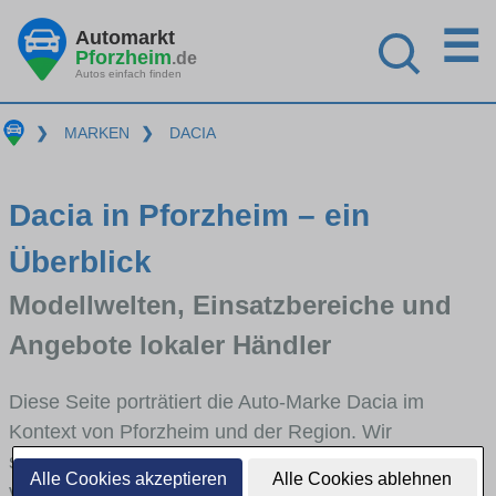
☰
Automarkt
Pforzheim
.de
Autos einfach finden
❯
MARKEN
❯
DACIA
Dacia in Pforzheim – ein
Überblick
Modellwelten, Einsatzbereiche und
Angebote lokaler Händler
Diese Seite porträtiert die Auto-Marke Dacia im
Kontext von Pforzheim und der Region. Wir
skizzieren, in welchen Fahrzeugklassen Dacia stark
Alle Cookies akzeptieren
Alle Cookies ablehnen
vertreten ist, welche Modellreihen häufig im Stadt-