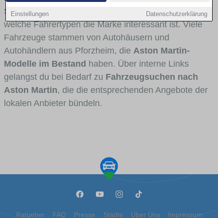
Stadt- und Umlandverkehr zu sehen sind und für
Einstellungen
Datenschutzerklärung
welche Fahrertypen die Marke interessant ist. Viele
Fahrzeuge stammen von Autohäusern und
Autohändlern aus Pforzheim, die
Aston Martin-
Modelle im Bestand
haben. Über interne Links
gelangst du bei Bedarf zu
Fahrzeugsuchen nach
Aston Martin
, die die entsprechenden Angebote der
lokalen Anbieter bündeln.
Ratgeber
FAQ
Presse
Städte
Über Uns
Impressum