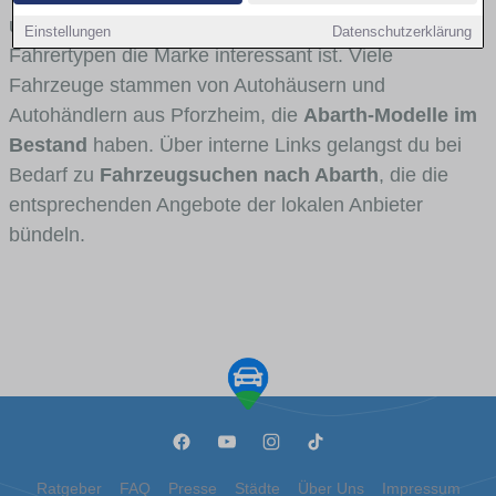
und Umlandverkehr zu sehen sind und für welche
Einstellungen
Datenschutzerklärung
Fahrertypen die Marke interessant ist. Viele
Fahrzeuge stammen von Autohäusern und
Autohändlern aus Pforzheim, die
Abarth-Modelle im
Bestand
haben. Über interne Links gelangst du bei
Bedarf zu
Fahrzeugsuchen nach Abarth
, die die
entsprechenden Angebote der lokalen Anbieter
bündeln.
Ratgeber
FAQ
Presse
Städte
Über Uns
Impressum