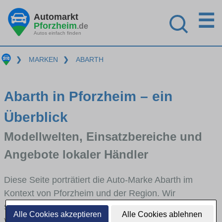
☰
Automarkt
Pforzheim
.de
Autos einfach finden
❯
MARKEN
❯
ABARTH
Abarth in Pforzheim – ein
Überblick
Modellwelten, Einsatzbereiche und
Angebote lokaler Händler
Diese Seite porträtiert die Auto-Marke Abarth im
Kontext von Pforzheim und der Region. Wir
skizzieren, in welchen Fahrzeugklassen Abarth stark
Alle Cookies akzeptieren
Alle Cookies ablehnen
vertreten ist, welche Modellreihen häufig im Stadt-