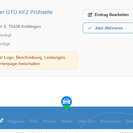
ler GTÜ KFZ Prüfstelle
Eintrag
Bearbeiten
r 9, 75438 Knittlingen
Jetzt
Aktivieren
terlegt
erlegt
n:
Logo, Beschreibung, Leistungen,
rtenpage freischalten.
Ratgeber
FAQ
Presse
Städte
Über Uns
Impressum
Dat