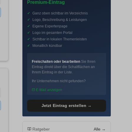
Premium-Eintrag
✓
Ganz oben sichtbar im Verzeichnis
✓
Logo, Beschreibung & Leistungen
✓
Eigene Expertenpage
✓
Logo im gesamten Portal
✓
Sichtbar in lokalen Themenleisten
✓
Monatlich kündbar
Freischalten oder bearbeiten
Sie Ihren
Eintrag direkt über die Schaltflächen an
Ihrem Eintrag in der Liste.
Ihr Unternehmen nicht gefunden?
E-Mail anzeigen
Jetzt Eintrag erstellen →
Ratgeber
Alle →