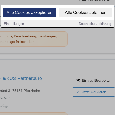
. 54, 75233 Tiefenbronn
Jetzt
Aktivieren
Alle Cookies akzeptieren
Alle Cookies ablehnen
terlegt
Einstellungen
Datenschutzerklärung
erlegt
n:
Logo, Beschreibung, Leistungen,
rtenpage freischalten.
lle/KÜS-Partnerbüro
Eintrag
Bearbeiten
Gründ 3, 75181 Pforzheim
Jetzt
Aktivieren
terlegt
erlegt