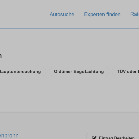
Rat
Autosuche
Experten finden
m
Hauptuntersuchung
Oldtimer-Begutachtung
TÜV oder
fenbronn
Eintrag
Bearbeiten