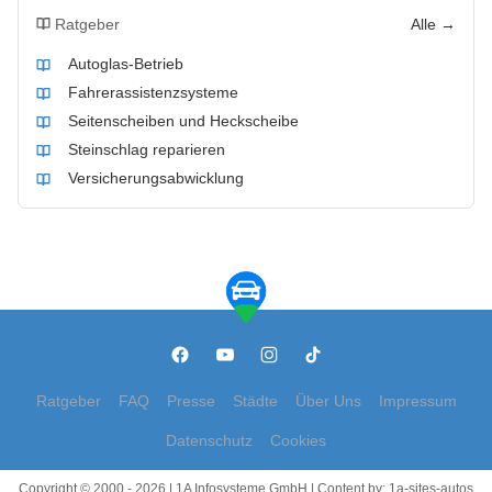
Ratgeber
Alle →
Autoglas-Betrieb
Fahrerassistenzsysteme
Seitenscheiben und Heckscheibe
Steinschlag reparieren
Versicherungsabwicklung
Ratgeber
FAQ
Presse
Städte
Über Uns
Impressum
Datenschutz
Cookies
Copyright © 2000 - 2026 | 1A Infosysteme GmbH | Content by: 1a-sites-autos