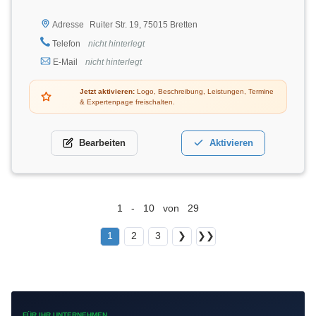
Ruiter Str. 19, 75015 Bretten
Adresse
Telefon
nicht hinterlegt
E-Mail
nicht hinterlegt
Jetzt aktivieren:
Logo, Beschreibung, Leistungen, Termine
& Expertenpage freischalten.
Bearbeiten
Aktivieren
1 - 10 von 29
1
2
3
❯
❯❯
FÜR IHR UNTERNEHMEN