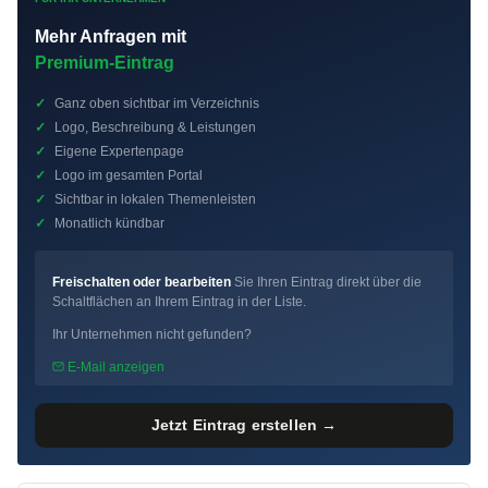
Mehr Anfragen mit
Premium-Eintrag
✓
Ganz oben sichtbar im Verzeichnis
✓
Logo, Beschreibung & Leistungen
✓
Eigene Expertenpage
✓
Logo im gesamten Portal
✓
Sichtbar in lokalen Themenleisten
✓
Monatlich kündbar
Freischalten oder bearbeiten
Sie Ihren Eintrag direkt über die
Schaltflächen an Ihrem Eintrag in der Liste.
Ihr Unternehmen nicht gefunden?
E-Mail anzeigen
Jetzt Eintrag erstellen →