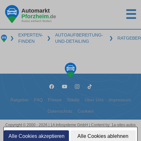
Automarkt
☰
Pforzheim
.de
Autos einfach finden
EXPERTEN-
AUTOAUFBEREITUNG-
❯
❯
❯
RATGEBER
FINDEN
UND-DETAILING
Ratgeber
FAQ
Presse
Städte
Über Uns
Impressum
Datenschutz
Cookies
Copyright © 2000 - 2026 | 1A Infosysteme GmbH | Content by: 1a-sites-autos
09.08.2026
Alle Cookies akzeptieren
Alle Cookies ablehnen